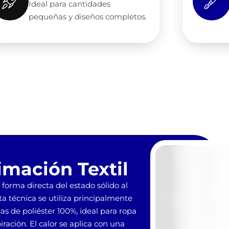
Ideal para cantidades
pequeñas y diseños completos.
imación Textil
forma directa del estado sólido al
ta técnica se utiliza principalmente
s de poliéster 100%, ideal para ropa
ración. El calor se aplica con una