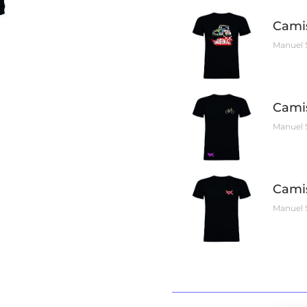
Camis
Manuel 
Camis
Manuel 
Camis
Manuel 