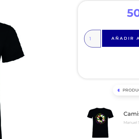
5
AÑADIR 
PRODU
Cami
Manuel 